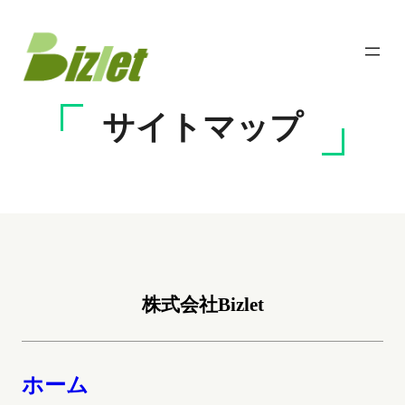
内
容
を
ス
キ
サイトマップ
ッ
プ
株式会社Bizlet
ホーム